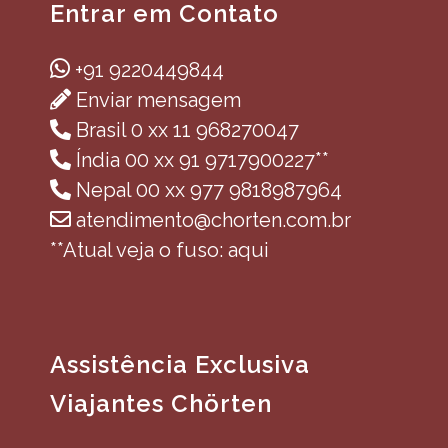
Entrar em Contato
+91 9220449844
Enviar mensagem
Brasil 0 xx 11 968270047
Índia 00 xx 91 9717900227**
Nepal 00 xx 977 9818987964
atendimento@chorten.com.br
**Atual veja o fuso: aqui
Assistência Exclusiva
Viajantes Chörten