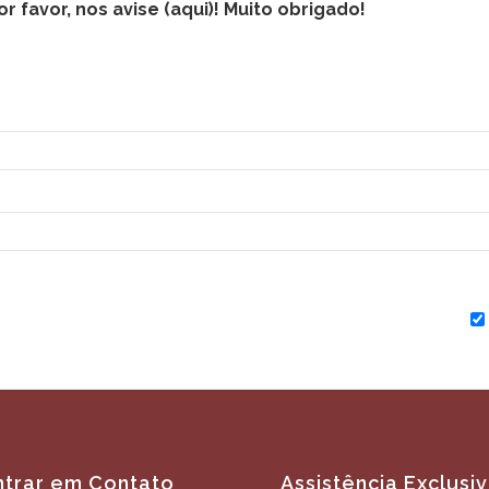
 favor, nos avise (
aqui
)! Muito obrigado!
ntrar em Contato
Assistência Exclusi