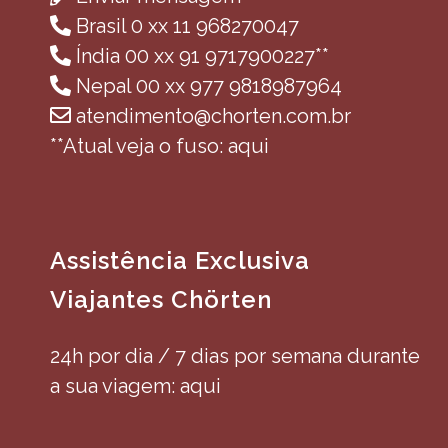
Brasil 0 xx 11 968270047
Índia 00 xx 91 9717900227**
Nepal 00 xx 977 9818987964
atendimento@chorten.com.br
**Atual veja o fuso: aqui
Assistência Exclusiva
Viajantes Chörten
24h por dia / 7 dias por semana durante
a sua viagem: aqui