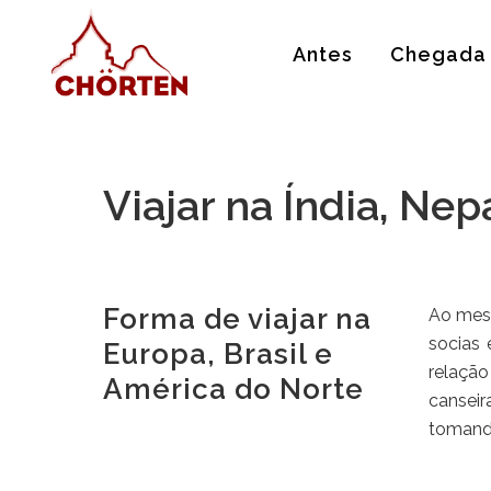
Antes
Chegada
Viajar na Índia, Nep
Forma de viajar na
Ao mes
socias 
Europa, Brasil e
relação
América do Norte
canseir
tomando