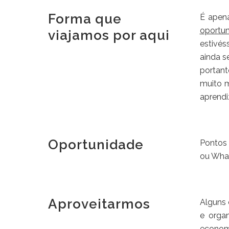
Forma que
É ape
oportu
viajamos por aqui
estivé
ainda s
portant
muito m
aprendi
Oportunidade
Pontos
ou What
Aproveitarmos
Alguns 
e orga
econom