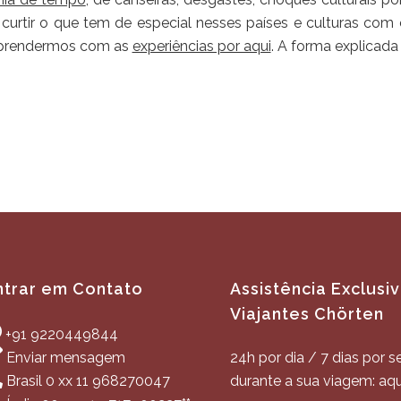
curtir o que tem de especial nesses países e culturas co
aprendermos com as
experiências por aqui
. A forma explicad
ntrar em Contato
Assistência Exclusi
Viajantes Chörten
+91 9220449844
Enviar mensagem
24h por dia / 7 dias por 
Brasil 0 xx 11 968270047
durante a sua viagem: aqu