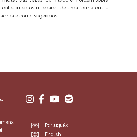
m conhecimentos milenares, de uma forma ou de
a acima é como sugerimos!
va
semana
Português
i
English