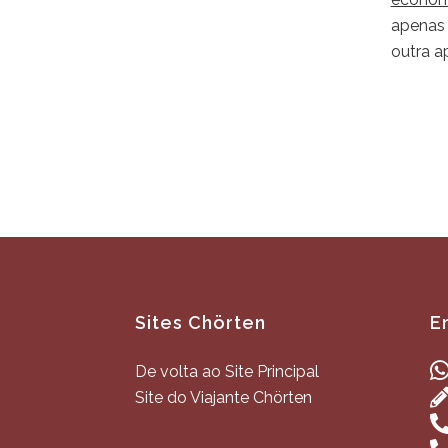
apenas 
outra 
Sites Chörten
E
De volta ao Site Principal
Site do Viajante Chörten