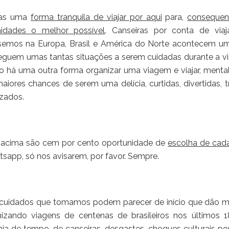
nas uma
forma tranquila de viajar por aqui
para,
consequen
nidades o melhor possível
. Canseiras por conta de vi
ssemos na Europa, Brasil e América do Norte acontecem u
eguem umas tantas situações a serem cuidadas durante a 
o há uma outra forma organizar uma viagem e viajar, mental
aiores chances de serem uma delícia, curtidas, divertidas, t
zados.
 acima são cem por cento oportunidade de
escolha de cada
sapp, só nos avisarem, por favor. Sempre.
cuidados que tomamos podem parecer de início que dão m
nizando viagens de centenas de brasileiros nos últimos
ia de tempo
, de canseiras, desgastes, choques culturais