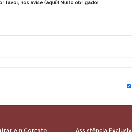
 favor, nos avise (
aqui
)! Muito obrigado!
ntrar em Contato
Assistência Exclusi