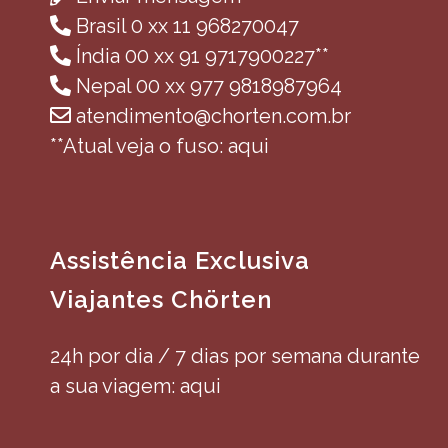
Brasil 0 xx 11 968270047
Índia 00 xx 91 9717900227**
Nepal 00 xx 977 9818987964
atendimento@chorten.com.br
**Atual veja o fuso: aqui
Assistência Exclusiva
Viajantes Chörten
24h por dia / 7 dias por semana durante
a sua viagem: aqui