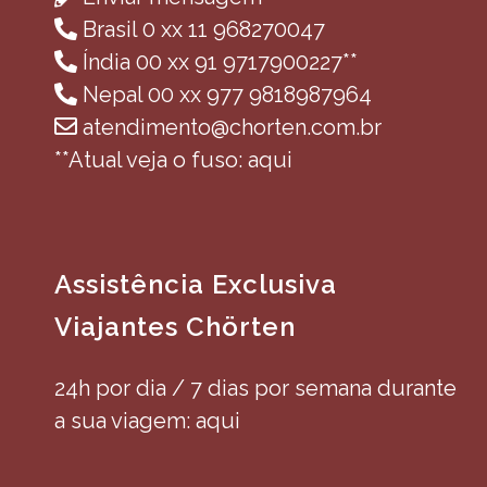
Brasil 0 xx 11 968270047
Índia 00 xx 91 9717900227**
Nepal 00 xx 977 9818987964
atendimento@chorten.com.br
**Atual veja o fuso: aqui
Assistência Exclusiva
Viajantes Chörten
24h por dia / 7 dias por semana durante
a sua viagem: aqui