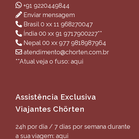
+91 9220449844
Enviar mensagem
Brasil 0 xx 11 968270047
Índia 00 xx 91 9717900227**
Nepal 00 xx 977 9818987964
atendimento@chorten.com.br
**Atual veja o fuso: aqui
Assistência Exclusiva
Viajantes Chörten
24h por dia / 7 dias por semana durante
a sua viagem: aqui