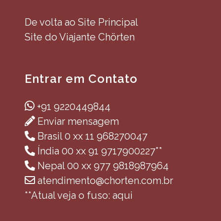
De volta ao Site Principal
Site do Viajante Chörten
Entrar em Contato
+91 9220449844
Enviar mensagem
Brasil 0 xx 11 968270047
Índia 00 xx 91 9717900227**
Nepal 00 xx 977 9818987964
atendimento@chorten.com.br
**Atual veja o fuso: aqui