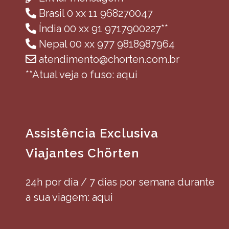
Brasil 0 xx 11 968270047
Índia 00 xx 91 9717900227**
Nepal 00 xx 977 9818987964
atendimento@chorten.com.br
**Atual veja o fuso: aqui
Assistência Exclusiva
Viajantes Chörten
24h por dia / 7 dias por semana durante
a sua viagem: aqui