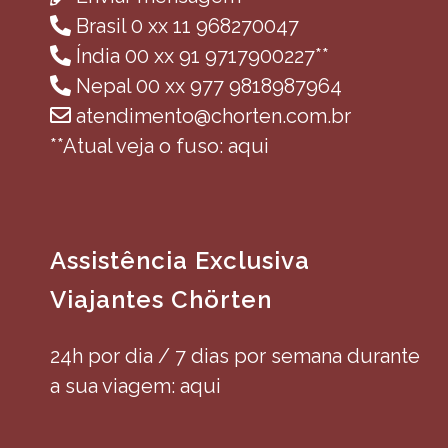
Brasil 0 xx 11 968270047
Índia 00 xx 91 9717900227**
Nepal 00 xx 977 9818987964
atendimento@chorten.com.br
**Atual veja o fuso: aqui
Assistência Exclusiva
Viajantes Chörten
24h por dia / 7 dias por semana durante
a sua viagem: aqui