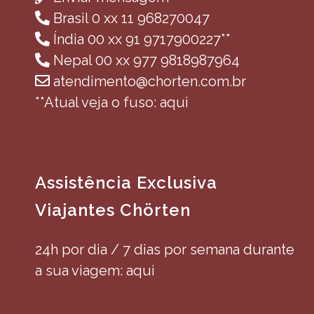
Brasil 0 xx 11 968270047
Índia 00 xx 91 9717900227**
Nepal 00 xx 977 9818987964
atendimento@chorten.com.br
**Atual veja o fuso: aqui
Assistência Exclusiva
Viajantes Chörten
24h por dia / 7 dias por semana durante
a sua viagem: aqui